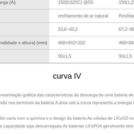
rga (A)
150(0,625C) @5S
150(1,
resfriamento de ar natural
Resfria
33,6~43,2
67,2~86
ndidade e altura) (mm)
468×642×202
468×64
90±1,5
90±1,5
curva IV
presentação gráfica das características de descarga de uma bateria de 
ão nos terminais da bateria.A área sob a curva representa a energia t
ítio varia com a química e o design da bateria.As células de LiCoO2 
a capacidade seja descarregada.As baterias LiFePO4 geralmente têm