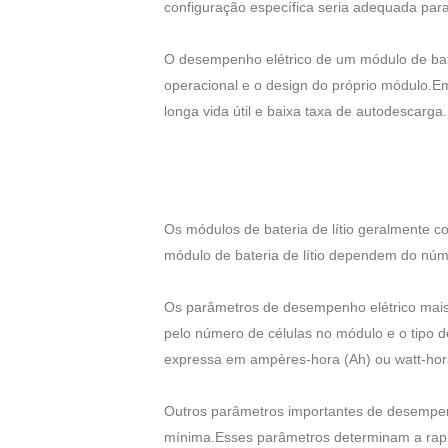
configuração específica seria adequada par
O desempenho elétrico de um módulo de bater
operacional e o design do próprio módulo.Em
longa vida útil e baixa taxa de autodescarga.
Os módulos de bateria de lítio geralmente c
módulo de bateria de lítio dependem do númer
Os parâmetros de desempenho elétrico mais 
pelo número de células no módulo e o tipo
expressa em ampères-hora (Ah) ou watt-ho
Outros parâmetros importantes de desempenh
mínima.Esses parâmetros determinam a rapi