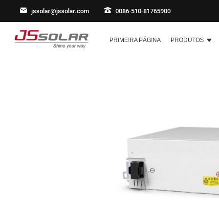
jssolar@jssolar.com
0086-510-81765900
PRIMEIRA PÁGINA
PRODUTOS