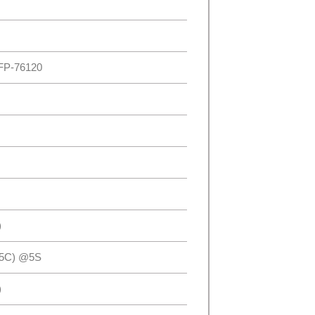
P-76120
)
25C) @5S
)