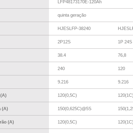
LFP48173170E-120Ah
quinta geração
HJESLFP-38240
HJESLF
2P12S
1P 24S
38.4
76,8
240
120
9.216
9.216
(A)
120(0,5C)
120(1C
 (A)
150(0,625C)@5S
150(1,
rão (A)
120(0,5C)
120(1C