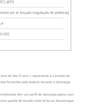
25C) @5S
mento por ar forçado (regulação de potência)
,4
2×202
íons de lítio.O eixo x representa a corrente de
otal fornecida pela bateria durante a descarga
normalmente têm um perfil de descarga plana com
 uma queda de tensão mais lenta ao descarregar