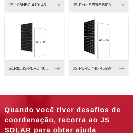
➝
➝
JS-108HBC 410~430M
JS-Perc SÉRIE BIFACIAL 535-550W
➝
➝
SÉRIE JS-PERC 405-420w
JS-PERC 440-455W
Quando você tiver desafios de
coordenação, recorra ao JS
SOLAR para obter ajuda