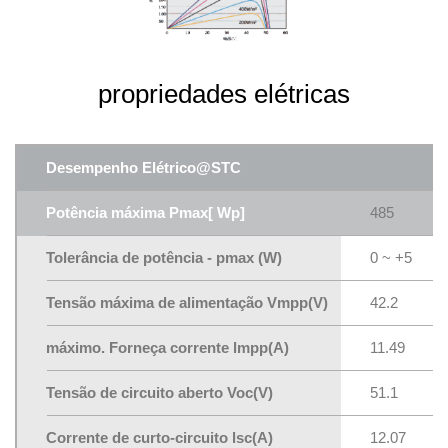
propriedades elétricas
Desempenho Elétrico@STC
Potência máxima Pmax[ Wp]
485
Tolerância de potência - pmax (W)
0 ~ +5
Tensão máxima de alimentação Vmpp(V)
42.2
máximo. Forneça corrente lmpp(A)
11.49
Tensão de circuito aberto Voc(V)
51.1
Corrente de curto-circuito lsc(A)
12.07