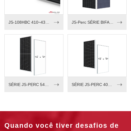
➝
➝
JS-108HBC 410~430M
JS-Perc SÉRIE BIFACIAL 535-550W
➝
➝
SÉRIE JS-PERC 540-555W
SÉRIE JS-PERC 405-420w
Quando você tiver desafios de