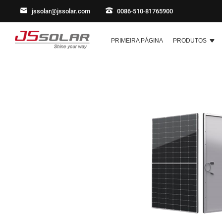
jssolar@jssolar.com
0086-510-81765900
PRIMEIRA PÁGINA
PRODUTOS