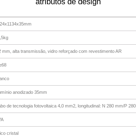
atributos de design
24x1134x35mm
,5kg
2 mm, alta transmissão, vidro reforçado com revestimento AR
≥68
anco
umínio anodizado 35mm
bo de tecnologia fotovoltaica 4,0 mm2, longitudinal: N 280 mm/P 2
VA
ico cristal