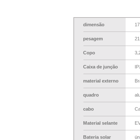
dimensão
17
pesagem
21
Copo
3,
Caixa de junção
IP
material externo
Br
quadro
al
cabo
Ca
Material selante
E
Bateria solar
ún