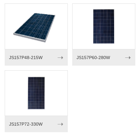
➝
➝
JS157P48-215W
JS157P60-280W
➝
JS157P72-330W