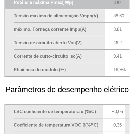
Potência máxima Pmax[ Wp]
340
Tensão máxima de alimentação Vmpp(V)
38,60
máximo. Forneça corrente lmpp(A)
8.81
Tensão de circuito aberto Voc(V)
46.2
Corrente de curto-circuito lsc(A)
9.41
Eficiência do módulo (%)
16,9%
Parâmetros de desempenho elétrico
LSC coeficiente de temperatura α (%/C)
+0,05
Coeficiente de temperatura VOC β(%/°C)
-0,36