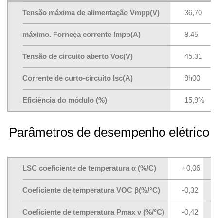
Tensão máxima de alimentação Vmpp(V)
36,70
máximo. Forneça corrente lmpp(A)
8.45
Tensão de circuito aberto Voc(V)
45.31
Corrente de curto-circuito lsc(A)
9h00
Eficiência do módulo (%)
15,9%
Parâmetros de desempenho elétrico
LSC coeficiente de temperatura α (%/C)
+0,06
Coeficiente de temperatura VOC β(%/°C)
-0,32
Coeficiente de temperatura Pmax v (%/°C)
-0,42