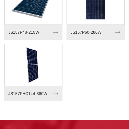
➝
➝
JS157P48-215W
JS157P60-280W
➝
JS157PHC144-360W