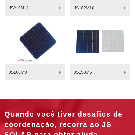
➝
➝
JS210N18
JS182M10
➝
➝
JS166M9
JS158M5
Quando você tiver desafios de
coordenação, recorra ao JS
SOLAR para obter ajuda