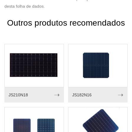
desta folha de dados.
Outros produtos recomendados
➝
➝
JS210N18
JS182N16