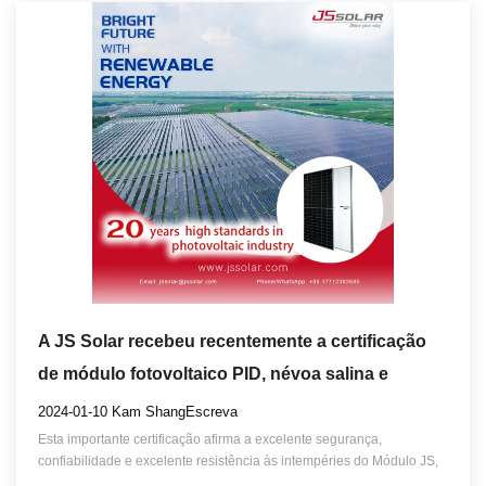
A JS Solar recebeu recentemente a certificação
de módulo fotovoltaico PID, névoa salina e
corrosão por amônia da TÜV SUD
2024-01-10 Kam ShangEscreva
Esta importante certificação afirma a excelente segurança,
confiabilidade e excelente resistência às intempéries do Módulo JS,
especialmente em áreas propensas a furacões, como grandes