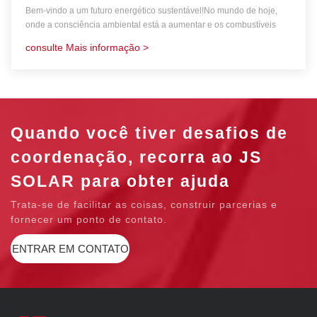
Bem-vindo a um futuro energético sustentável!No mundo de hoje,
onde a consciência ambiental está a aumentar e os combustíveis
fósseis são cada vez mais substituídos por energia limpa, a energia
consulte Mais informação >
solar brilha como um farol de esperança.Aproveitar o poder do sol
nunca foi tão importante, e um elemento-chave nesta revolução
verde é o poderoso painel solar monocristalino de 158 mm e 400 W.
Quando você tiver desafios de
coordenação, recorra ao JS
SOLAR para obter ajuda
Trata-se de facilitar as coisas, construir parcerias e
fornecer um ponto de contato.
ENTRAR EM CONTATO