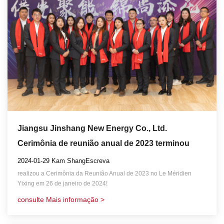
Jiangsu Jinshang New Energy Co., Ltd.
Cerimônia de reunião anual de 2023 terminou
perfeitamente!
2024-01-29 Kam ShangEscreva
realizou a Cerimônia da Reunião Anual de 2023 no Le Méridien
Yixing em 26 de janeiro de 2024!
consulte Mais informação >