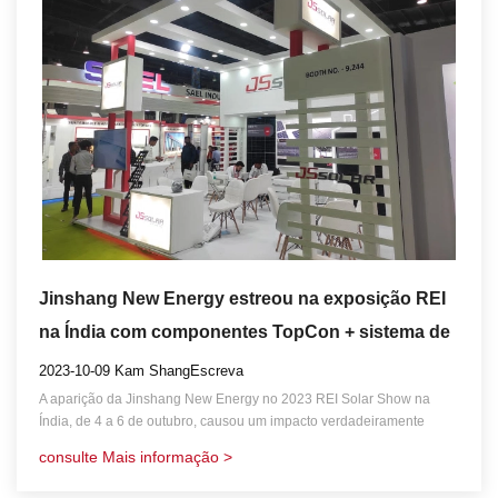
Jinshang New Energy estreou na exposição REI
na Índia com componentes TopCon + sistema de
armazenamento de energia
2023-10-09 Kam ShangEscreva
A aparição da Jinshang New Energy no 2023 REI Solar Show na
Índia, de 4 a 6 de outubro, causou um impacto verdadeiramente
inesquecível.
consulte Mais informação >