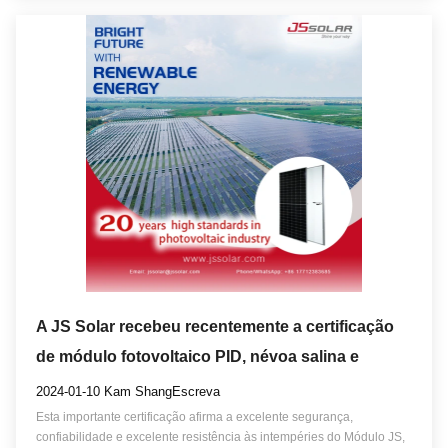
A JS Solar recebeu recentemente a certificação
de módulo fotovoltaico PID, névoa salina e
corrosão por amônia da TÜV SUD
2024-01-10 Kam ShangEscreva
Esta importante certificação afirma a excelente segurança,
confiabilidade e excelente resistência às intempéries do Módulo JS,