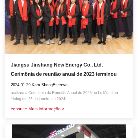
Jiangsu Jinshang New Energy Co., Ltd.
Cerimônia de reunião anual de 2023 terminou
perfeitamente!
2024-01-29 Kam ShangEscreva
realizou a Cerimônia da Reunião Anual de 2023 no Le Méridien
Yixing em 26 de janeiro de 2024!
consulte Mais informação >